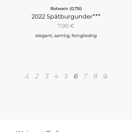
Rotwein (0,75l)
★★★
2022 Spätburgunder
7,90
€
elegant, samtig, feingliedrig
←
1
2
3
4
5
6
7
8
→
9