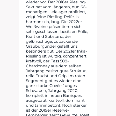
wieder vor. Der 2016er Riesling-
Sekt hat vom längeren, nun 66-
monatigen Hefelager profitiert,
zeigt feine Riesling-Reife, ist
harmonisch, lang. Die 2022er
Weißweine präsentieren sich
sehr geschlossen, besitzen Fülle,
Kraft und Substanz, der
gelbfruchtige, zupackende
Grauburgunder gefällt uns
besonders gut. Der 2021er Inka-
Riesling ist würzig, konzentriert,
kraftvoll, der Fass 508-
Chardonnay aus dem selben
Jahrgang besitzt gute Struktur,
reife Frucht und Grip. Im roten
Segment gibt es wieder eine
ganz starke Cuvée Junges
Schwaben, Jahrgang 2020,
komplett in neuen Barriques
ausgebaut, kraftvoll, dominant
und tanninbetont. Noch stärker
ist der 2019er Reserve-
Lemberger, zeigt Gewürze, Toast,