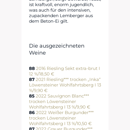
ist kraftvoll, enorm jugendlich,
was auch für den intensiven,
zupackenden Lemberger aus
dem Beton-Ei gilt.
Die ausgezeichneten
Weine
88
2016 Riesling Sekt extra-brut I
12 %/18,50 €
87
2021 Riesling*** trocken „Inka“
Löwensteiner Wohlfahrtsberg I 13
%/9,90 €
85
2022 Sauvignon Blanc***
trocken Löwensteiner
Wohlfahrtsberg I 13 %/9,90 €
86
2022 Weißer Burgunder***
trocken Löwensteiner
Wohlfahrtsberg I 13 %/10,50 €
87
2022 Grauer Burgunder***