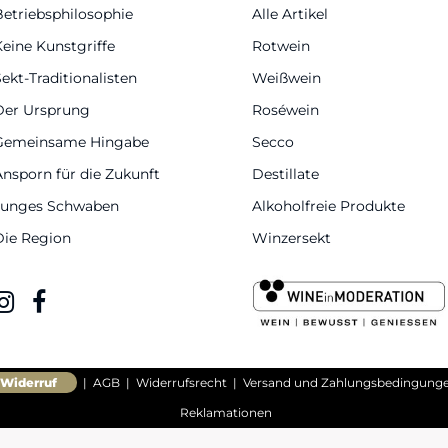
Betriebsphilosophie
Alle Artikel
Keine Kunstgriffe
Rotwein
ekt-Traditionalisten
Weißwein
Der Ursprung
Roséwein
Gemeinsame Hingabe
Secco
Ansporn für die Zukunft
Destillate
Junges Schwaben
Alkoholfreie Produkte
Die Region
Winzersekt
Widerruf
|
AGB
|
Widerrufsrecht
|
Versand und Zahlungsbedingung
Reklamationen