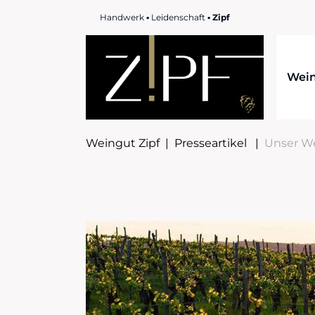
Handwerk ▪ Leidenschaft ▪
Zipf
Wei
Weingut Zipf
|
Presseartikel
|
Unser We