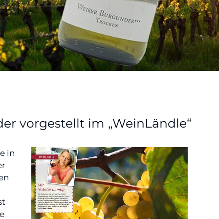
r vorgestellt im „WeinLändle“
e in
er
en
st
ie