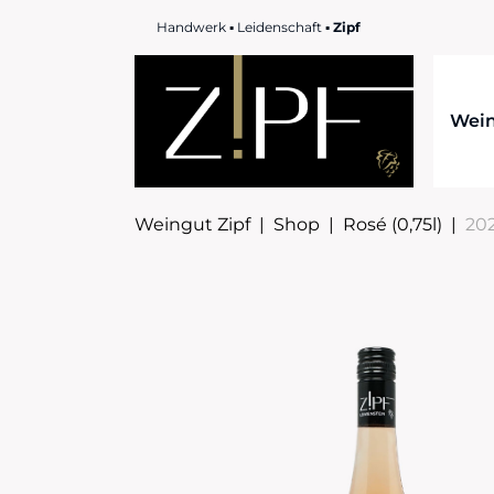
Handwerk ▪ Leidenschaft ▪
Zipf
Wei
Weingut Zipf
|
Shop
|
Rosé (0,75l)
|
20