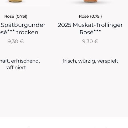
Rosé (0,75l)
Rosé (0,75l)
 Spätburgunder
2025 Muskat-Trollinger
★★★
★★★
osé
trocken
Rosé
9,30
€
9,30
€
haft, erfrischend,
frisch, würzig, verspielt
raffiniert