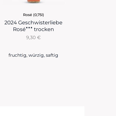
Rosé (0,75l)
2024 Geschwisterliebe
★★★
Rosé
trocken
9,30
€
fruchtig, würzig, saftig