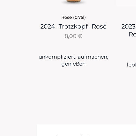
Rosé (0,75l)
2024 -Trotzkopf- Rosé
2023
R
8,00
€
unkompliziert, aufmachen,
genießen
leb