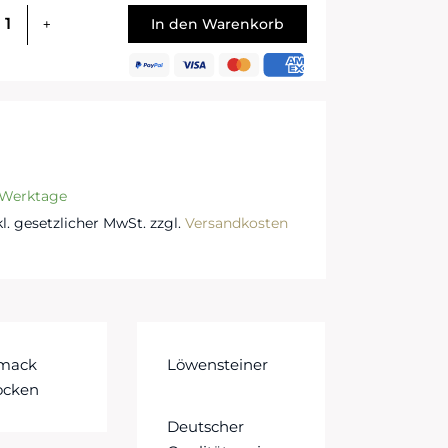
In den Warenkorb
3 Werktage
nkl. gesetzlicher MwSt. zzgl.
Versandkosten
mack
Löwensteiner
ocken
Deutscher