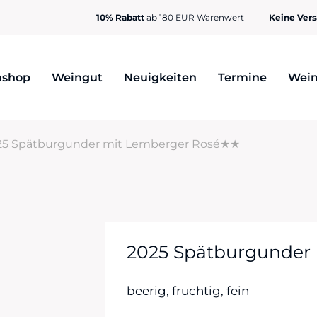
10% Rabatt
ab 180 EUR Warenwert
Keine Ver
nshop
Weingut
Neuigkeiten
Termine
Wein
25 Spätburgunder mit Lemberger Rosé★★
2025 Spätburgunder
beerig, fruchtig, fein