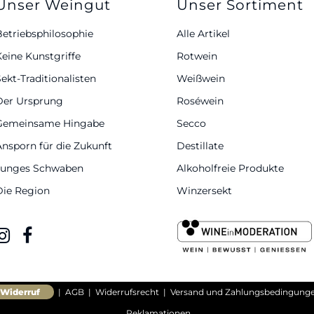
Unser Weingut
Unser Sortiment
Betriebsphilosophie
Alle Artikel
Keine Kunstgriffe
Rotwein
ekt-Traditionalisten
Weißwein
Der Ursprung
Roséwein
Gemeinsame Hingabe
Secco
Ansporn für die Zukunft
Destillate
Junges Schwaben
Alkoholfreie Produkte
Die Region
Winzersekt
Widerruf
|
AGB
|
Widerrufsrecht
|
Versand und Zahlungsbedingung
Reklamationen