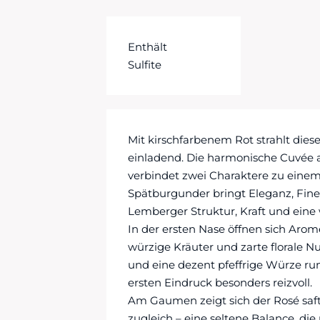
Enthält
Sulfite
Mit kirschfarbenem Rot strahlt dies
einladend. Die harmonische Cuvée
verbindet zwei Charaktere zu einem
Spätburgunder bringt Eleganz, Fine
Lemberger Struktur, Kraft und eine 
In der ersten Nase öffnen sich Aro
würzige Kräuter und zarte florale 
und eine dezent pfeffrige Würze r
ersten Eindruck besonders reizvoll.
Am Gaumen zeigt sich der Rosé safti
zugleich – eine seltene Balance, die