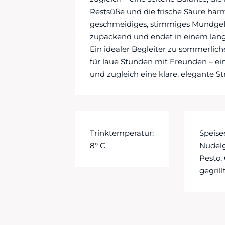
Restsüße und die frische Säure har
geschmeidiges, stimmiges Mundgefüh
zupackend und endet in einem la
Ein idealer Begleiter zu sommerlich
für laue Stunden mit Freunden – ei
und zugleich eine klare, elegante St
Trinktemperatur:
Speis
8° C
Nudelg
Pesto, 
gegril