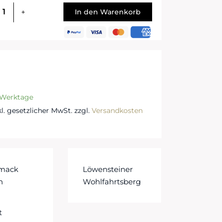
In den Warenkorb
3 Werktage
nkl. gesetzlicher MwSt. zzgl.
Versandkosten
mack
Löwensteiner
n
Wohlfahrtsberg
t