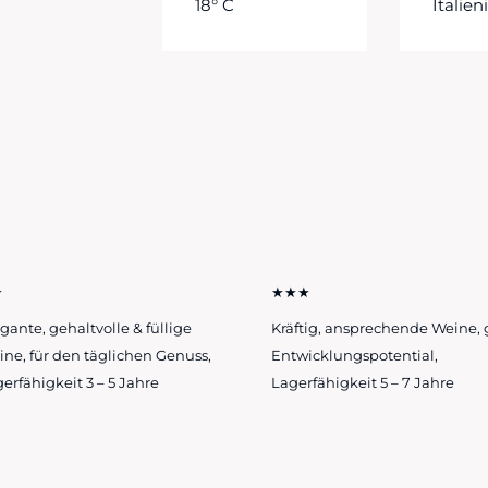
18° C
Italien
★
★★★
gante, gehaltvolle & füllige
Kräftig, ansprechende Weine, 
ne, für den täglichen Genuss,
Entwicklungspotential,
erfähigkeit 3 – 5 Jahre
Lagerfähigkeit 5 – 7 Jahre