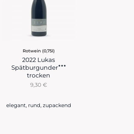
Rotwein (0,75l)
2022 Lukas
★★★
Spätburgunder
trocken
9,30
€
elegant, rund, zupackend