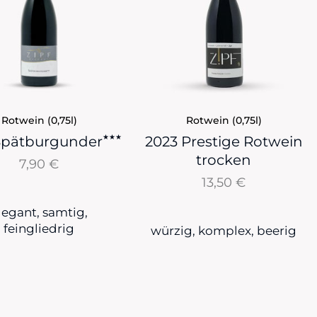
Rotwein (0,75l)
Rotwein (0,75l)
★★★
Spätburgunder
2023 Prestige Rotwein
trocken
7,90
€
13,50
€
legant, samtig,
feingliedrig
würzig, komplex, beerig