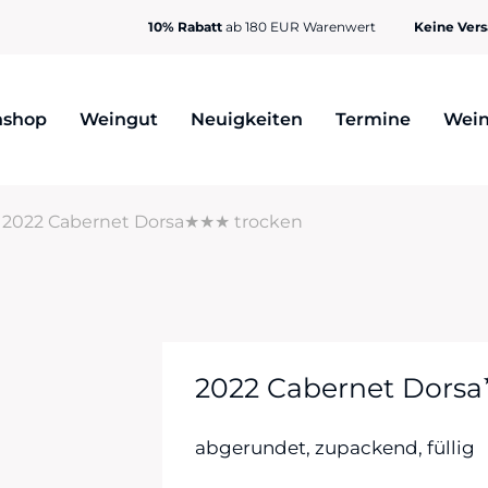
10% Rabatt
ab 180 EUR Warenwert
Keine Ver
nshop
Weingut
Neuigkeiten
Termine
Wein
|
2022 Cabernet Dorsa★★★ trocken
2022 Cabernet Dorsa
abgerundet, zupackend, füllig