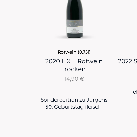
Rotwein (0,75l)
2020 L X L Rotwein
2022 
trocken
14,90
€
e
Sonderedition zu Jürgens
50. Geburtstag fleischi