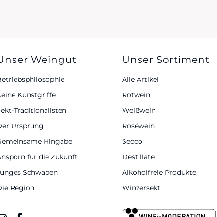
Unser Weingut
Unser Sortiment
Betriebsphilosophie
Alle Artikel
Keine Kunstgriffe
Rotwein
ekt-Traditionalisten
Weißwein
Der Ursprung
Roséwein
Gemeinsame Hingabe
Secco
Ansporn für die Zukunft
Destillate
Junges Schwaben
Alkoholfreie Produkte
Die Region
Winzersekt