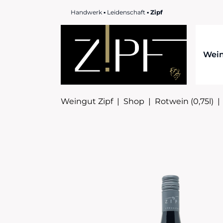
Handwerk ▪ Leidenschaft ▪
Zipf
Wei
Weingut Zipf
|
Shop
|
Rotwein (0,75l)