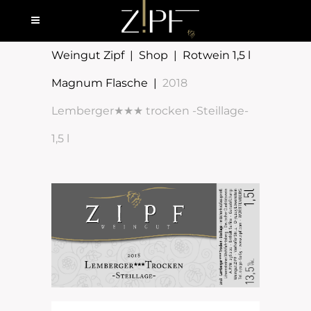
Weingut Zipf
|
Shop
|
Rotwein 1,5 l
Magnum Flasche
|
2018
Lemberger★★★ trocken -Steillage-
1,5 l