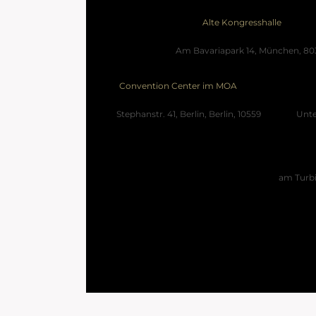
Alte Kongresshalle
Am Bavariapark 14, München, 80
Convention Center im MOA
Stephanstr. 41, Berlin, Berlin, 10559
Unte
am Turbi