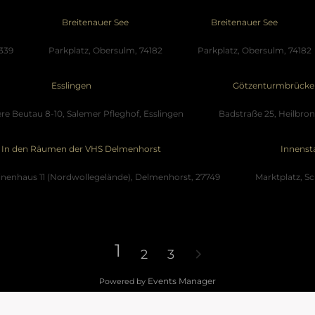
Breitenauer See
Breitenauer See
339
Parkplatz, Obersulm, 74182
Parkplatz, Obersulm, 74182
Esslingen
Götzenturmbrücke
re Beutau 8-10, Salemer Pfleghof, Esslingen
Badstraße 25, Heilbron
In den Räumen der VHS Delmenhorst
Innenst
nenhaus 11 (Nordwollegelände), Delmenhorst, 27749
Marktplatz, S
1
2
3
Events Manager
Powered by