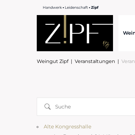
Handwerk ▪ Leidenschaft ▪
Zipf
Wei
Weingut Zipf
|
Veranstaltungen
|
Veran
Suche
Alte Kongresshalle