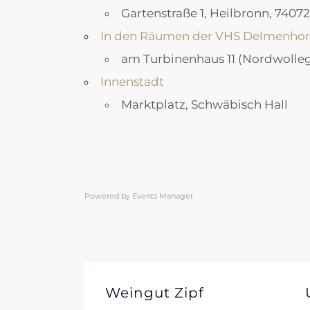
Gartenstraße 1, Heilbronn, 74072
In den Räumen der VHS Delmenhor
am Turbinenhaus 11 (Nordwolle
Innenstadt
Marktplatz, Schwäbisch Hall
Land
Land
Powered by
Events Manager
Innerhalb
Längeneinheiten
Innerhalb
Längeneinheiten
Orte mit vielen Veran
Weingut Zipf