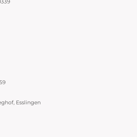
0339
559
eghof, Esslingen