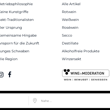
Betriebsphilosophie
Alle Artikel
Keine Kunstgriffe
Rotwein
ekt-Traditionalisten
Weißwein
Der Ursprung
Roséwein
Gemeinsame Hingabe
Secco
Ansporn für die Zukunft
Destillate
Junges Schwaben
Alkoholfreie Produkte
Die Region
Winzersekt
Nahe ...