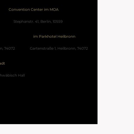
Convention Center im MOA
Stephanstr. 41, Berlin, 10559
im Parkhotel Heilbronn
n, 74072
Gartenstraße 1, Heilbronn, 74072
adt
chwäbisch Hall