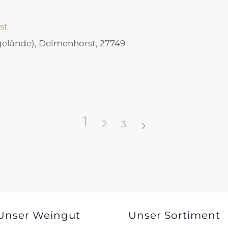
st
gelände), Delmenhorst, 27749
1
2
3
staltungen?
Orte mit vielen Veranstaltungen?
Unser Weingut
Unser Sortiment